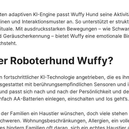
lten adaptiven KI-Engine passt Wuffy Hund seine Aktivi
nen und Interaktionsmuster an. So unterstützt er struktu
ituale. Mit ausdrucksstarken Bewegungen – wie Schwa
eräuscherkennung – bietet Wuffy eine emotionale Bi
chsteht.
der Roboterhund Wuffy?
 fortschrittlicher KI-Technologie angetrieben, die es ih
gestattet mit berührungsempfindlichen Sensoren und i
n und passt sich nach und nach der Persönlichkeit und d
fach AA-Batterien einlegen, einschalten und los geht’s.
% der Familien ein Haustier wünschen, doch viele stehe
rschweren. Wohnungsbeschränkungen, Allergien, ein volle
res hindern Familien oft daran, sich ein echtes Haustie