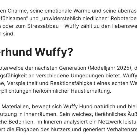
inen Charme, seine emotionale Wärme und seine überra
nfühlsamen“ und „unwiderstehlich niedlichen“ Roboterbeg
ch oder zum Stressabbau – Wuffy zählt zu den liebenswe
h sind.
erhund Wuffy?
oterwelpe der nächsten Generation (Modelljahr 2025), de
ähigkeit an verschiedene Umgebungen bietet. Wuffy wurd
me, Verspieltheit und Reaktionsfähigkeit eines echten 
rpflichtungen herkömmlicher Haustierhaltung.
n Materialien, bewegt sich Wuffy Hund natürlich und bleib
Nutzung in Innenräumen. Sein weiches, tierähnliches Äuß
he Bedenken. Im Inneren analysiert ein Netzwerk leist
ert die Eingaben des Nutzers und generiert Verhaltensrea