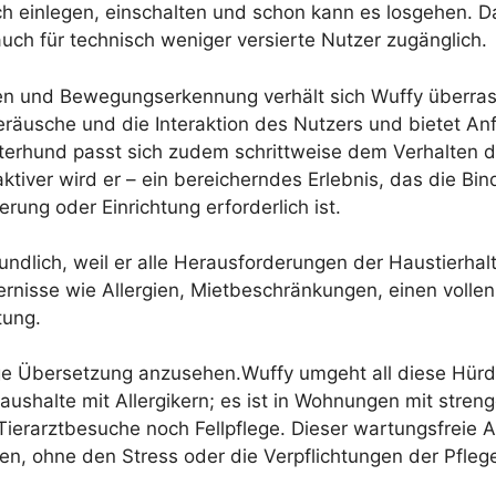
ach einlegen, einschalten und schon kann es losgehen. 
uch für technisch weniger versierte Nutzer zugänglich.
en und Bewegungserkennung verhält sich Wuffy überrasche
räusche und die Interaktion des Nutzers und bietet Anfä
terhund passt sich zudem schrittweise dem Verhalten de
aktiver wird er – ein bereicherndes Erlebnis, das die B
rung oder Einrichtung erforderlich ist.
undlich, weil er alle Herausforderungen der Haustierhal
dernisse wie Allergien, Mietbeschränkungen, einen voll
tung.
ge Übersetzung anzusehen.Wuffy umgeht all diese Hürden
ushalte mit Allergikern; es ist in Wohnungen mit streng
Tierarztbesuche noch Fellpflege. Dieser wartungsfreie 
en, ohne den Stress oder die Verpflichtungen der Pfleg