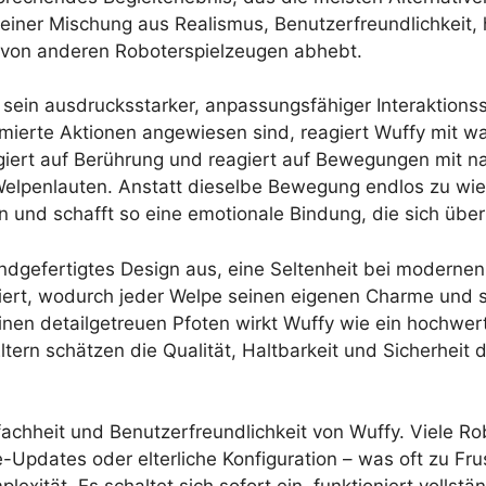
einer Mischung aus Realismus, Benutzerfreundlichkeit,
n von anderen Roboterspielzeugen abhebt.
t sein ausdrucksstarker, anpassungsfähiger Interaktionss
mmierte Aktionen angewiesen sind, reagiert Wuffy mit 
agiert auf Berührung und reagiert auf Bewegungen mit 
Welpenlauten. Anstatt dieselbe Bewegung endlos zu wi
n und schafft so eine emotionale Bindung, die sich über
ndgefertigtes Design aus, eine Seltenheit bei modernen
illiert, wodurch jeder Welpe seinen eigenen Charme und s
nen detailgetreuen Pfoten wirkt Wuffy wie ein hochwerti
tern schätzen die Qualität, Haltbarkeit und Sicherheit 
Einfachheit und Benutzerfreundlichkeit von Wuffy. Viele R
Updates oder elterliche Konfiguration – was oft zu Frus